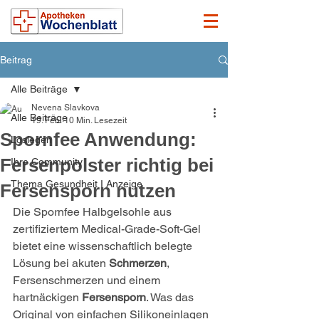
Beitrag
Alle Beiträge
Nevena Slavkova
Alle Beiträge
19. Feb.
10 Min. Lesezeit
Spornfee Anwendung:
Loslegen
Fersenpolster richtig bei
Ihre Community
Thema Gesundheit I Anzeige
Fersensporn nutzen
Die Spornfee Halbgelsohle aus 
zertifiziertem Medical-Grade-Soft-Gel 
bietet eine wissenschaftlich belegte 
Lösung bei akuten 
Schmerzen
, 
Fersenschmerzen und einem 
hartnäckigen 
Fersensporn
. Was das 
Original von einfachen Silikoneinlagen 