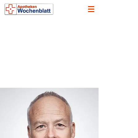
Thema Gesundheit I Anzeige I
16.09.2025
Top-Physiotherapeut: Das
ist der schnellste Weg, um
eine Kniearthrose zu
lindern
Wenn Sie mit ständigen Schmerzen und Steifheit
zu kämpfen haben und das Gefühl haben, dass
Ihr Knie jeden Moment nachgeben könnte, lesen
Sie diesen kurzen Artikel jetzt, bevor Sie etwas
anderes tun…