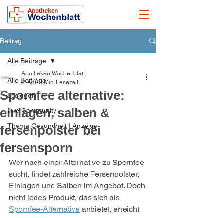
Beitrag
Alle Beiträge
Apotheken Wochenblatt
Alle Beiträge
8. Apr.
9 Min. Lesezeit
Spornfee alternative:
Loslegen
einlagen, salben &
Ihre Community
Thema Gesundheit I Anzeige
fersenpolster bei
fersensporn
Wer nach einer Alternative zu Spornfee 
sucht, findet zahlreiche Fersenpolster, 
Einlagen und Salben im Angebot. Doch 
nicht jedes Produkt, das sich als 
Spornfee-Alternative
 anbietet, erreicht 