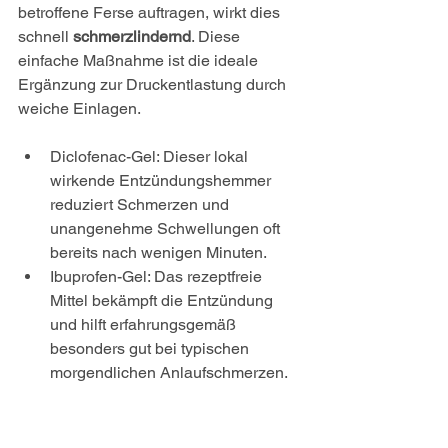
betroffene Ferse auftragen, wirkt dies 
schnell 
schmerzlindernd
. Diese 
einfache Maßnahme ist die ideale 
Ergänzung zur Druckentlastung durch 
weiche Einlagen.
Diclofenac-Gel: Dieser lokal 
wirkende Entzündungshemmer 
reduziert Schmerzen und 
unangenehme Schwellungen oft 
bereits nach wenigen Minuten.
Ibuprofen-Gel: Das rezeptfreie 
Mittel bekämpft die Entzündung 
und hilft erfahrungsgemäß 
besonders gut bei typischen 
morgendlichen Anlaufschmerzen.
Capsaicin-Creme: Sie hemmt die 
Schmerzsignale über die 
Nervenfasern, erfordert dafür aber 