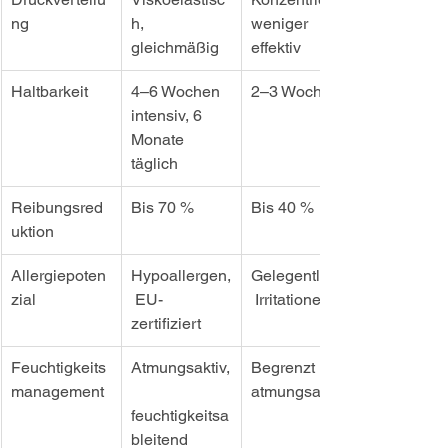
ng
h, 
weniger 
gleichmäßig
effektiv
Haltbarkeit
4–6 Wochen 
2–3 Wochen
intensiv, 6 
Monate 
täglich
Reibungsred
Bis 70 %
Bis 40 %
uktion
Allergiepoten
Hypoallergen,
Gelegentliche
zial
 EU-
 Irritationen
zertifiziert
Feuchtigkeits
Atmungsaktiv,
Begrenzt 
management
atmungsaktiv
feuchtigkeitsa
bleitend