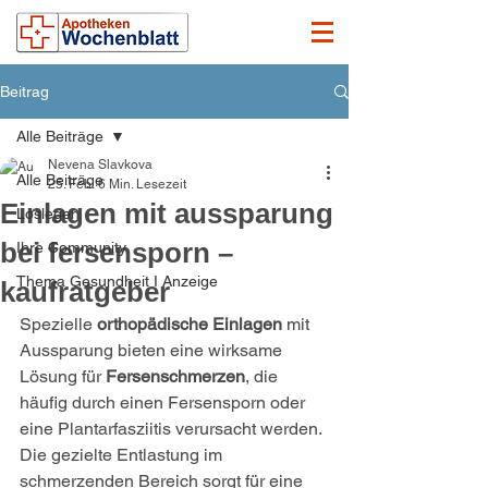
Beitrag
Alle Beiträge
Nevena Slavkova
Alle Beiträge
25. Feb.
6 Min. Lesezeit
Einlagen mit aussparung
Loslegen
bei fersensporn –
Ihre Community
Thema Gesundheit I Anzeige
kaufratgeber
Spezielle 
orthopädische Einlagen
 mit 
Aussparung bieten eine wirksame 
Lösung für 
Fersenschmerzen
, die 
häufig durch einen Fersensporn oder 
eine Plantarfasziitis verursacht werden. 
Die gezielte Entlastung im 
schmerzenden Bereich sorgt für eine 