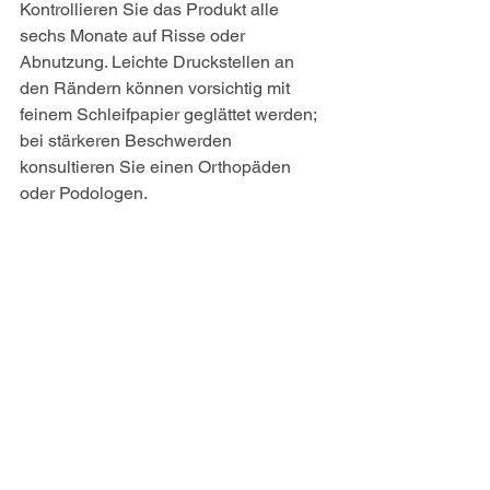
Kontrollieren Sie das Produkt alle 
sechs Monate auf Risse oder 
Abnutzung. Leichte Druckstellen an 
den Rändern können vorsichtig mit 
feinem Schleifpapier geglättet werden; 
bei stärkeren Beschwerden 
konsultieren Sie einen Orthopäden 
oder Podologen.
Spornfee unterstützt Sie mit einem 
schnellen Versand in 1–2 Tagen und 
einer 14-tägigen Geld-zurück-Garantie 
für den Test im Alltag. Zudem bieten wir 
eine telefonische Expertenberatung 
und den Kauf auf Rechnung für einen 
sicheren Einkauf.
Häufig gestellte Fragen