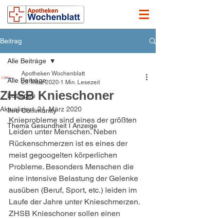
Beitrag
Alle Beiträge
Apotheken Wochenblatt
Alle Beiträge
23. März 2020
1 Min. Lesezeit
ZHSB Knieschoner
Loslegen
Aktualisiert:
24. März 2020
Ihre Community
Knieprobleme sind eines der größten 
Thema Gesundheit I Anzeige
Leiden unter Menschen. Neben 
Rückenschmerzen ist es eines der 
meist gegoogelten körperlichen 
Probleme. Besonders Menschen die 
eine intensive Belastung der Gelenke 
ausüben (Beruf, Sport, etc.) leiden im 
Laufe der Jahre unter Knieschmerzen. 
ZHSB Knieschoner sollen einen 