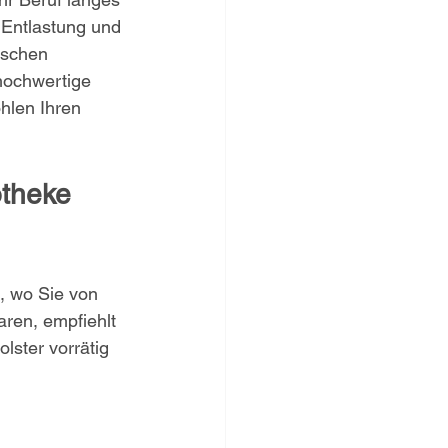
 Entlastung und 
tschen 
 hochwertige 
hlen Ihren 
theke 
, wo Sie von 
ren, empfiehlt 
lster vorrätig 