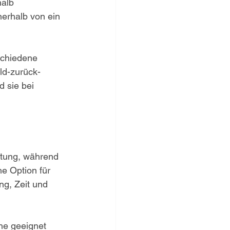
alb 
nerhalb von ein 
schiedene 
ld-zurück-
 sie bei 
atung, während 
e Option für 
ng, Zeit und 
he geeignet 