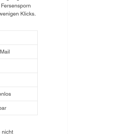
d Fersensporn 
 wenigen Klicks.
-Mail
enlos
bar
nicht 