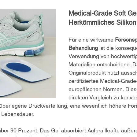
Medical-Grade Soft Gel
Herkömmliches Silikon
Für eine wirksame 
Fersensp
Behandlung
 ist die konsequ
Verwendung von hochwertig
Materialien entscheidend. D
Originalprodukt nutzt aussch
zertifiziertes Medical-Grade
europäischen Normen. Diese
direkten Vergleich zu konve
h überlegene Druckverteilung, eine wesentlich höhere Form
e Lebensdauer.
r 90 Prozent: Das Gel absorbiert Aufprallkräfte äußerst