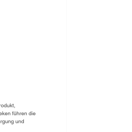
rodukt, 
eken führen die 
orgung und 