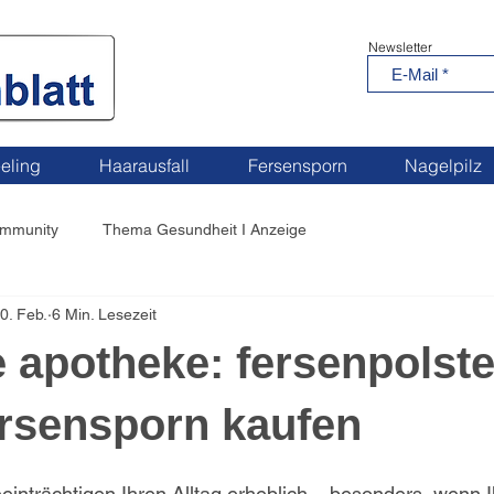
Newsletter
eling
Haarausfall
Fersensporn
Nagelpilz
ommunity
Thema Gesundheit I Anzeige
0. Feb.
6 Min. Lesezeit
 apotheke: fersenpolste
rsensporn kaufen
nträchtigen Ihren Alltag erheblich – besonders, wenn I