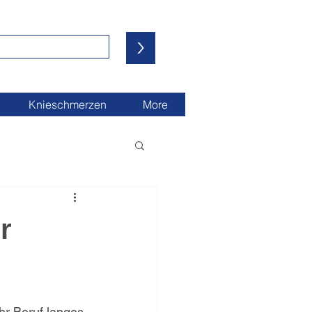
>
Knieschmerzen
More
r
hr Beruf langes 