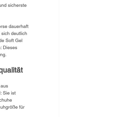
und sicherste 
erse dauerhaft 
 sich deutlich 
de Soft Gel 
: Dieses 
ung.
ualität
 aus 
 Sie ist 
Schuhe 
uhgröße für 