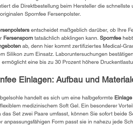
tiert die Direktbestellung beim Hersteller die schnellste 
riginalen Spornfee Fersenpolster.
rsenpolsters
 entscheidet maßgeblich darüber, ob Ihre F
r 
Fersensporn
 tatsächlich abklingen kann. 
Spornfee
 hebt
ngeboten
 ab, denn hier kommt zertifiziertes Medical-Gra
em Silikon zum Einsatz. Laboruntersuchungen bestätigen
 ermöglicht eine bis zu 30 Prozent höhere Druckentlast
nfee Einlagen: Aufbau und Materialq
bgelsohle handelt es sich um eine halbgeformte 
Einlage
exiblem medizinischem Soft Gel. Ein besonderer Vorteil:
Da das Set zwei Paare umfasst, können Sie sofort beide 
er anpassungsfähigen Form passt sie in nahezu jede Sch