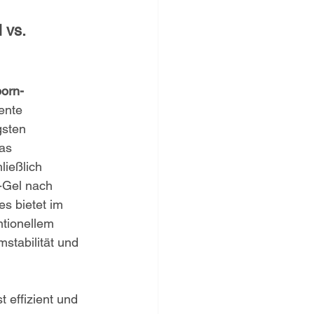
 vs. 
orn-
ente 
sten 
as 
ließlich 
-Gel nach 
s bietet im 
ntionellem 
stabilität und 
 effizient und 